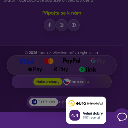
Statut Facebookové soutěže o „věcnou cenu“
Připojte se k nám
©
2026
foon.cz. Všechna práva vyhrazena.
Foon.cz
Naše e-shopy
AI powered by
Eurion
Velmi dobrý
4.4
1157 recenzí