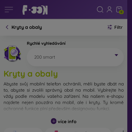
0
Kryty a obaly
Filtr
Rychlé vyhledávání
200 smart
Kryty a obaly
Abyste svůj mobilní telefon ochránili, měli byste dbát na
to, abyste si zvolili správný obal na mobil. Vybírejte ho
vždy podle modelu vašeho zařízení. Na našem e-shopu
najdete nejen pouzdra na mobil, ale i kryty. Ty kromě
ochranné funkce plní především designovou funkci.
Kryt na mobil můžeme také nazvat zadní kryt. Je určen
více info
na ochranu zadní části telefonu. Jednotlivé kryty na mobil
se liší hlavně tloušťkou a použitým materiálem na jejich