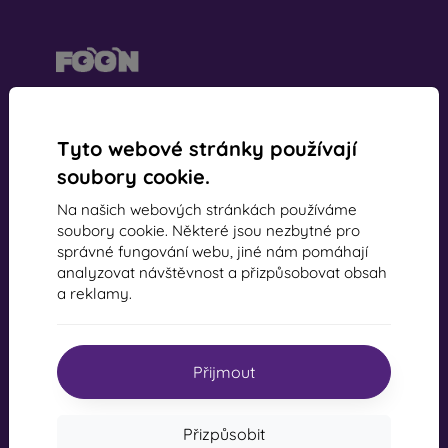
mobil online, s.r.o.
IČ:
44547722
Tyto webové stránky používají
DIČ:
SK2022734318
soubory cookie.
Na našich webových stránkách používáme
Kontakt
soubory cookie. Některé jsou nezbytné pro
správné fungování webu, jiné nám pomáhají
info@mobilonline.sk
analyzovat návštěvnost a přizpůsobovat obsah
a reklamy.
Napište nám
Pondělí až pátek:
Online
8:00 - 15:00
Přijmout
Sobota a neděle:
Offline
Přizpůsobit