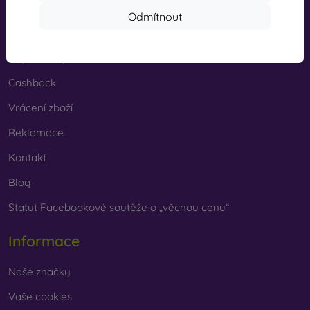
Odmítnout
Nakupování
Doprava a platba
Cashback
Vrácení zboží
Reklamace
Kontakt
Blog
Statut Facebookové soutěže o „věcnou cenu“
Informace
Naše značky
Vaše cookies