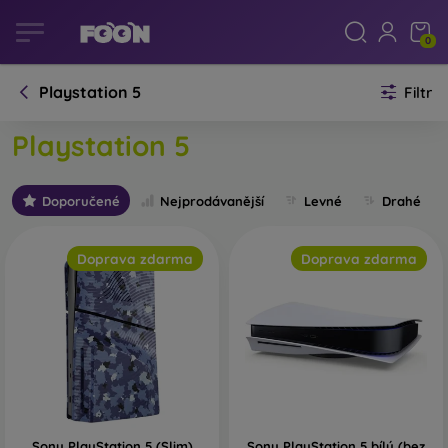
0
Playstation 5
Filtr
Playstation 5
Doporučené
Nejprodávanější
Levné
Drahé
Doprava zdarma
Doprava zdarma
Sony PlayStation 5 (Slim)
Sony PlayStation 5 bílý (bez