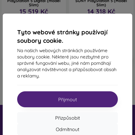
PlayStation 5 Digital (model
SONY PlayStation 5 (Model
Slim)
Slim)
15 519 Kč
14 318 Kč
Skladem 1 ks
Skladem 3 ks
Tyto webové stránky používají
soubory cookie.
Na našich webových stránkách používáme
soubory cookie. Některé jsou nezbytné pro
správné fungování webu, jiné nám pomáhají
analyzovat návštěvnost a přizpůsobovat obsah
a reklamy.
1
-
6
z celkového počtu
6
.
«
1
»
Přijmout
Přizpůsobit
Odmítnout