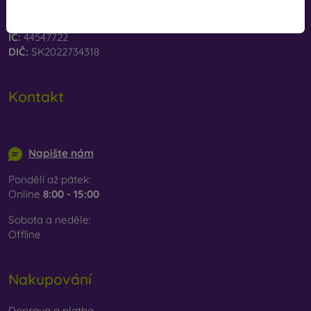
mobil online, s.r.o.
IČ:
44547722
DIČ:
SK2022734318
Kontakt
info@mobilonline.sk
Napište nám
Pondělí až pátek:
Online
8:00 - 15:00
Sobota a neděle:
Offline
Nakupování
Doprava a platba