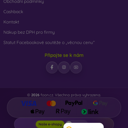
Obchodní podmínky
Cashback
Kontakt
Nákup bez DPH pro firmy
Statut Facebookové soutěže o „věcnou cenu“
Připojte se k nám
©
2026
foon.cz. Všechna práva vyhrazena.
Foon.cz
Naše e-shopy