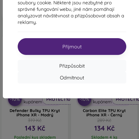
soubory cookie. Některé jsou nezbytné pro
správné fungování webu, jiné nám pomáhají
analyzovat návštěvnost a přizpůsobovat obsah a
reklamy.
Přijmout
Přizpůsobit
Odmítnout
-55%
-54%
Sleva s
Sleva s
-10%
-10%
PROTECT10
PROTECT1
kupónem
kupónem
Defender Bulky TPU Kryt
Carbon Elite TPU Kryt
iPhone XR - Modrý
iPhone XR - Černý
319 Kč
289 Kč
143 Kč
134 Kč
Poslední kus skladem
Skladem 4 ks