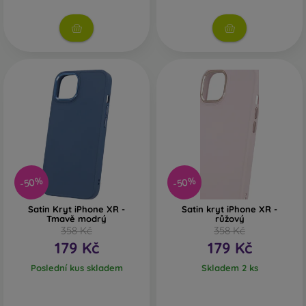
Dřevo
– díky kombinaci dřeva a TPU materiálu získáte
odolný, jedinečný a originální kryt na mobil. Používá se
kvalitní přírodní dřevo s naturální strukturou a
zajímavými detaily.
Sklo
– sklo se používá pouze jako doplněk krytů.
Dodává obalům na mobil zajímavý design. Nevýhodou
při pádu je, že skleněný kryt na mobil může prasknout.
Recyklovaný materiál
– kompostovatelné obaly na
mobil jsou vyráběny z recyklovaných materiálů, takže
se v přírodě mohou 100 % rozložit. Důraz na životní
-50%
-50%
prostředí je dnes velmi důležitý.
Na našem e-shopu FOON najdete desítky zajímavých krytů
Satin Kryt iPhone XR -
Satin kryt iPhone XR -
Tmavě modrý
růžový
na mobil vyrobených z různých materiálů. Stačí si vybrat
358 Kč
358 Kč
jen ten svůj.
179 Kč
179 Kč
Poslední kus skladem
Skladem 2 ks