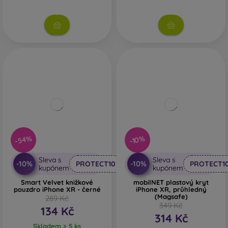
-54%
-10%
Sleva s
Sleva s
-10%
-10%
PROTECT10
PROTECT1
kupónem
kupónem
Smart Velvet knižkové
mobilNET plastový kryt
pouzdro iPhone XR - černé
iPhone XR, průhledný
(Magsafe)
289 Kč
349 Kč
134 Kč
314 Kč
Skladem > 5 ks