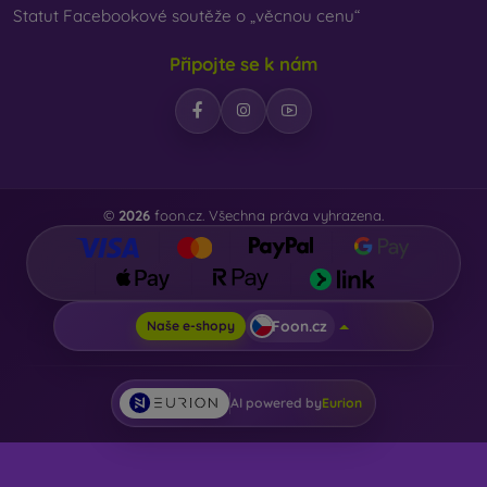
Statut Facebookové soutěže o „věcnou cenu“
Připojte se k nám
©
2026
foon.cz. Všechna práva vyhrazena.
Foon.cz
Naše e-shopy
AI powered by
Eurion