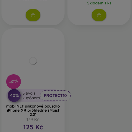
Skladem 1 ks
-10%
Sleva s
-10%
PROTECT10
kupónem
mobilNET silikonové pouzdro
iPhone XR průhledné (Moist
2.0)
139 Kč
125 Kč