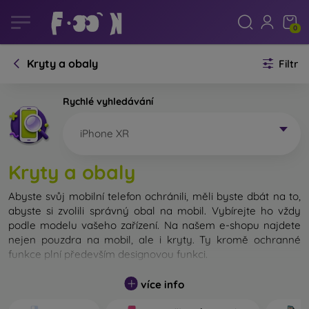
0
Kryty a obaly
Filtr
Rychlé vyhledávání
iPhone XR
Kryty a obaly
Abyste svůj mobilní telefon ochránili, měli byste dbát na to,
abyste si zvolili správný obal na mobil. Vybírejte ho vždy
podle modelu vašeho zařízení. Na našem e-shopu najdete
nejen pouzdra na mobil, ale i kryty. Ty kromě ochranné
funkce plní především designovou funkci.
Kryt na mobil můžeme také nazvat zadní kryt. Je určen na
více info
ochranu zadní části telefonu. Jednotlivé kryty na mobil se
liší hlavně tloušťkou a použitým materiálem na jejich