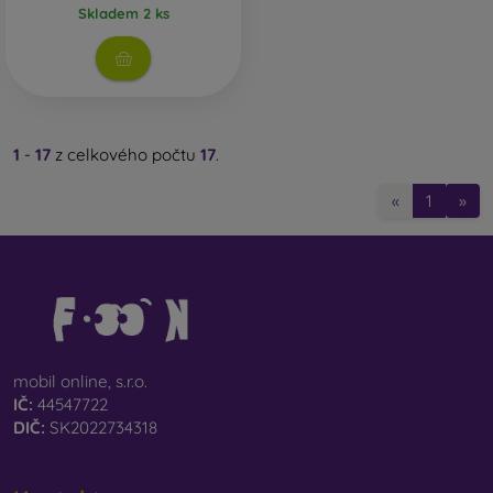
Skladem 2 ks
1
-
17
z celkového počtu
17
.
«
1
»
mobil online, s.r.o.
IČ:
44547722
DIČ:
SK2022734318