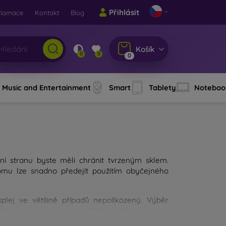
Přihlásit
klamace
Kontakt
Blog
Košík
0
0
0
Music and Entertainment
Smart
Tablety
Noteboo
ní stranu byste měli chránit tvrzeným sklem.
Tomu lze snadno předejít použitím obyčejného
isplej ve většině případů nepoškozený. Výběr
í sklo si vyberete, tím vyšší bude jeho ochrana.
 výběru měli zaměřit?