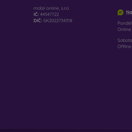
info@m
Ať už 
mobil online, s.r.o.
Na
smartp
IČ:
44547722
DIČ:
SK2022734318
Pondělí
Onlin
Sobota
Offline