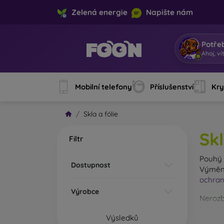
Zelená energie
Napište nám
Potře
Jse
|
Mobilní telefony
Příslušenství
Kry
Skla a fólie
Skl
Filtr
Pouh
Dostupnost
Výměna
ochran
Výrobce
Nerozb
tvrzené
Výsledků
Na trhu