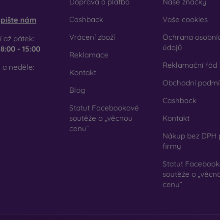
obilonline.sk
Doprava a platba
Naše značky
se rozhodnete pro fólii nebo jakýkoli typ ochranného skla, v
Cashback
Vaše cookies
pište nám
honu. V našem e-shopu FOON najdete širokou nabídku různých fól
Vrácení zboží
Ochrana osobní
 až pátek:
údajů
e
8:00 - 15:00
Reklamace
Reklamační řád
 a neděle:
Kontakt
Obchodní podmí
Blog
Cashback
Statut Facebookové
soutěže o „věcnou
Kontakt
cenu“
Nákup bez DPH 
firmy
Statut Faceboo
soutěže o „věcn
cenu“