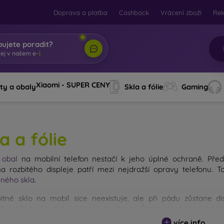
Doprava a platba
Cashback
Vrácení zboží
Re
bujete poradit?
Xiaomi - SUPER CENY
ty a obaly
Skla a fólie
Gaming
a a fólie
ý
obal
na mobilní telefon nestačí k jeho úplné ochraně. Před
 rozbitého displeje patří mezi nejdražší opravy telefonu. 
ného skla
.
itné sklo na mobil sice neexistuje, ale při pádu zůstane d
ho skla byste však neměli podceňovat. Čím kvalitnější a odolnějš
 existuje více druhů tvrzených skel na mobil. Na co byste se při
více info