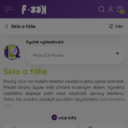
0
Skla a fólie
Filtr
Rychlé vyhledávání
Moto E7i Power
Skla a fólie
Pouhý
obal
na mobilní telefon nestačí k jeho úplné ochraně.
Přední stranu byste měli chránit tvrzeným sklem. Výměna
rozbitého displeje patří mezi nejdražší opravy telefonu.
Tomu lze snadno předejít použitím obyčejného
ochranného
skla
.
Nerozbitné sklo na mobil sice neexistuje, ale při pádu
více info
zůstane displej ve většině případů nepoškozený. Výběr
tvrzeného skla byste však neměli podceňovat. Čím