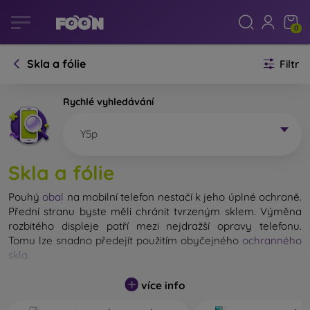
0
Skla a fólie
Filtr
Rychlé vyhledávání
Y5p
Skla a fólie
Pouhý
obal
na mobilní telefon nestačí k jeho úplné ochraně.
Přední stranu byste měli chránit tvrzeným sklem. Výměna
rozbitého displeje patří mezi nejdražší opravy telefonu.
Tomu lze snadno předejít použitím obyčejného
ochranného
skla
.
Nerozbitné sklo na mobil sice neexistuje, ale při pádu
více info
zůstane displej ve většině případů nepoškozený. Výběr
tvrzeného skla byste však neměli podceňovat. Čím