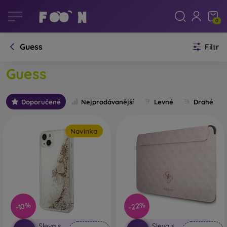
0
Guess
Filtr
Guess
Doporučené
Nejprodávanější
Levné
Drahé
Novinka
-22%
-10%
Sleva s
Sleva s