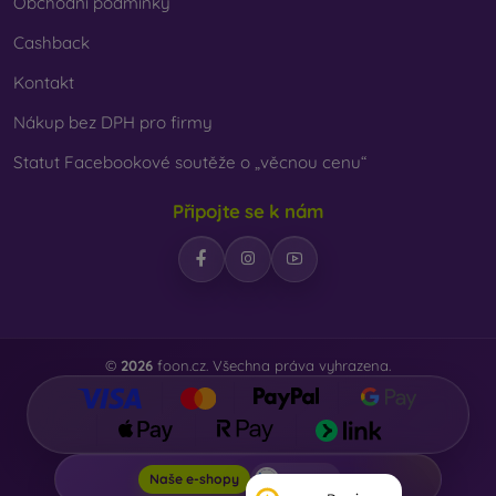
Obchodní podmínky
Cashback
Kontakt
Nákup bez DPH pro firmy
Statut Facebookové soutěže o „věcnou cenu“
Připojte se k nám
©
2026
foon.cz. Všechna práva vyhrazena.
Foon.cz
Naše e-shopy