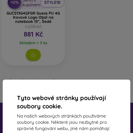
Sleva s
-10%
STYLE10
kupónem
GUCS13G4GFGR Guess PU 4G
Kovové Logo Obal na
notebook 13", Šedá
1 278 Kč
881 Kč
Skladem > 5 ks
1
-
3
z celkového počtu
3
.
«
1
»
Tyto webové stránky používají
soubory cookie.
Na našich webových stránkách používáme
soubory cookie. Některé jsou nezbytné pro
správné fungování webu, jiné nám pomáhají