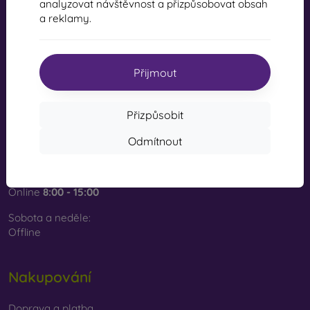
analyzovat návštěvnost a přizpůsobovat obsah
a reklamy.
mobil online, s.r.o.
IČ:
44547722
DIČ:
SK2022734318
Přijmout
Kontakt
Přizpůsobit
info@mobilonline.sk
Odmítnout
Napište nám
Pondělí až pátek:
Online
8:00 - 15:00
Sobota a neděle:
Offline
Nakupování
Doprava a platba