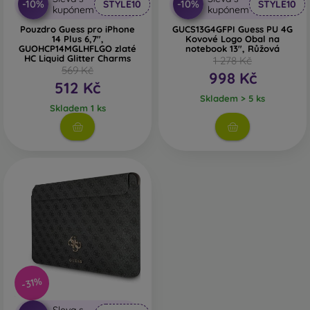
-10%
-10%
STYLE10
STYLE10
kupónem
kupónem
Pouzdro Guess pro iPhone
GUCS13G4GFPI Guess PU 4G
14 Plus 6,7",
Kovové Logo Obal na
GUOHCP14MGLHFLGO zlaté
notebook 13", Růžová
HC Liquid Glitter Charms
1 278 Kč
569 Kč
998 Kč
512 Kč
Skladem > 5 ks
Skladem 1 ks
-31%