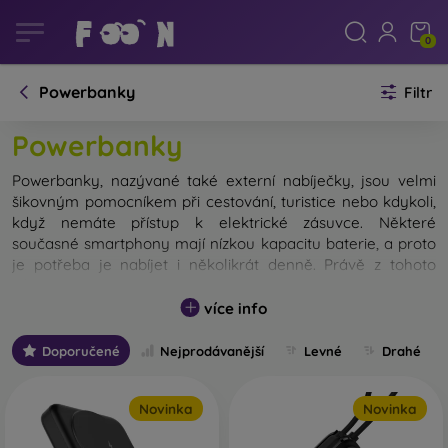
0
Powerbanky
Filtr
Powerbanky
Powerbanky, nazývané také externí nabíječky, jsou velmi
šikovným pomocníkem při cestování, turistice nebo kdykoli,
když nemáte přístup k elektrické zásuvce. Některé
současné smartphony mají nízkou kapacitu baterie, a proto
je potřeba je nabíjet i několikrát denně. Právě z tohoto
důvodu byste s sebou měli nosit powerbanku na mobil.
Pokud ji nevyužijete vy, vaši známí v okolí takovou pomoc
více info
určitě ocení.
Doporučené
Nejprodávanější
Levné
Drahé
Pomocí externích nabíječek nabijete kromě telefonů také
tablety, fotoaparáty s vestavěnou baterií či MP3 přehrávače.
Při výběru powerbanky se můžete rozhodovat podle
Novinka
Novinka
několika jejích parametrů.