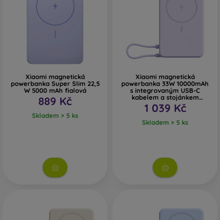
nás obraťte.
Xiaomi magnetická
Xiaomi magnetická
powerbanka Super Slim 22,5
powerbanka 33W 10000mAh
W 5000 mAh fialová
s integrovaným USB-C
kabelem a stojánkem
889 Kč
Purple
1 039 Kč
Skladem > 5 ks
Skladem > 5 ks