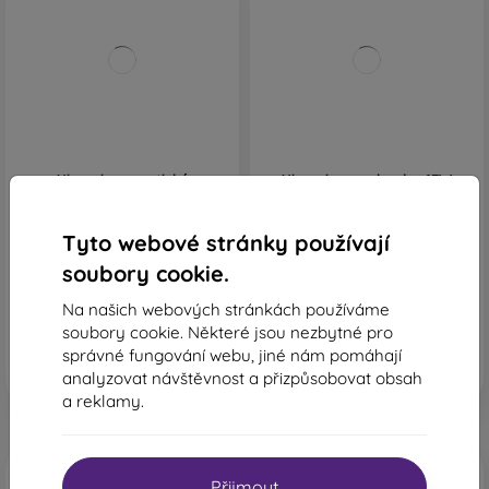
Xiaomi magnetická
Xiaomi powerbanka 67W
powerbanka Super Slim
10000mAh s integrovaným
22,5W 5000mAh černá
USB-C kabelem, Ice Blue
889 Kč
889 Kč
Tyto webové stránky používají
Skladem > 5 ks
Skladem > 5 ks
soubory cookie.
Na našich webových stránkách používáme
soubory cookie. Některé jsou nezbytné pro
správné fungování webu, jiné nám pomáhají
analyzovat návštěvnost a přizpůsobovat obsah
a reklamy.
Přijmout