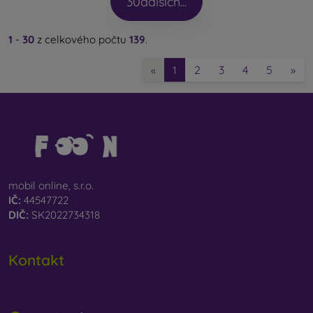
30
dalších...
1
-
30
z celkového počtu
139
.
2
3
4
5
»
«
1
mobil online, s.r.o.
IČ:
44547722
DIČ:
SK2022734318
Kontakt
info@mobilonline.sk