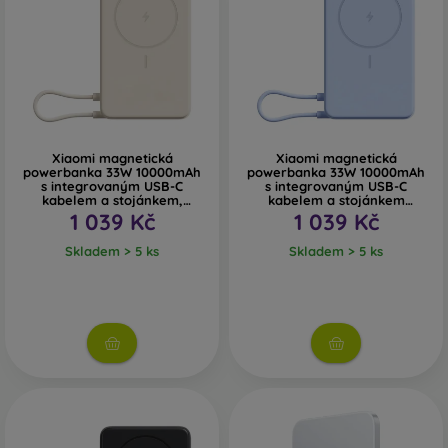
Xiaomi magnetická
Xiaomi magnetická
powerbanka 33W 10000mAh
powerbanka 33W 10000mAh
s integrovaným USB-C
s integrovaným USB-C
kabelem a stojánkem,
kabelem a stojánkem
béžová
modrá
1 039 Kč
1 039 Kč
Skladem > 5 ks
Skladem > 5 ks