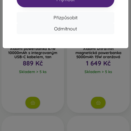
Přizpůsobit
Odmítnout
Xiaomi powerbanka 67W
Xiaomi UltraThin
10000mAh s integrovaným
magnetická powerbanka
USB-C kabelem, tan
5000mAh 15W oranžová
889 Kč
1 649 Kč
Skladem > 5 ks
Skladem > 5 ks