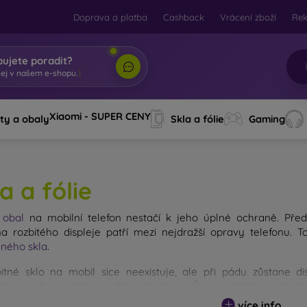
Doprava a platba
Cashback
Vrácení zboží
Re
bujete poradit?
tej v naše
|
Xiaomi - SUPER CENY
ty a obaly
Skla a fólie
Gaming
a a fólie
ý
obal
na mobilní telefon nestačí k jeho úplné ochraně. Před
 rozbitého displeje patří mezi nejdražší opravy telefonu. 
ného skla
.
itné sklo na mobil sice neexistuje, ale při pádu zůstane d
ho skla byste však neměli podceňovat. Čím kvalitnější a odolnějš
 existuje více druhů tvrzených skel na mobil. Na co byste se při
více info