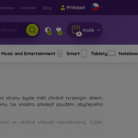
Přihlásit
klamace
Kontakt
Blog
Košík
0
0
0
Music and Entertainment
Smart
Tablety
Noteboo
ní stranu byste měli chránit tvrzeným sklem.
Tomu lze snadno předejít použitím obyčejného
isplej ve většině případů nepoškozený. Výběr
í sklo si vyberete, tím vyšší bude jeho ochrana.
 výběru měli zaměřit?