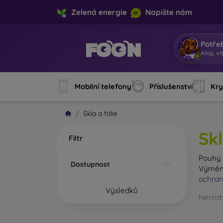
Zelená energie
Napište nám
Potře
Ahoj, ví
Mobilní telefony
Příslušenství
Kry
Skla a fólie
Skl
Filtr
Pouh
Dostupnost
Výměna
ochran
Výsledků
Nerozb
tvrzené
Na trhu