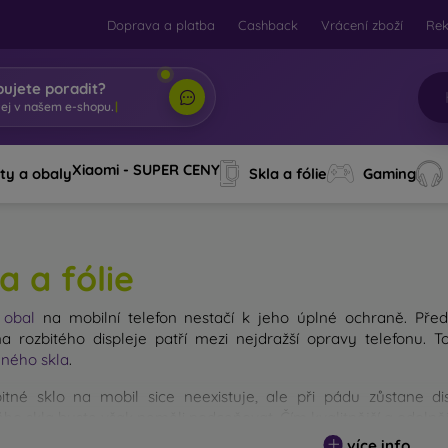
Doprava a platba
Cashback
Vrácení zboží
Re
bujete poradit?
tej v našem e
|
Xiaomi - SUPER CENY
ty a obaly
Skla a fólie
Gaming
a a fólie
ý
obal
na mobilní telefon nestačí k jeho úplné ochraně. Před
 rozbitého displeje patří mezi nejdražší opravy telefonu. 
ného skla
.
itné sklo na mobil sice neexistuje, ale při pádu zůstane d
ho skla byste však neměli podceňovat. Čím kvalitnější a odolnějš
 existuje více druhů tvrzených skel na mobil. Na co byste se při
více info