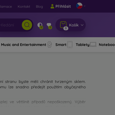
Přihlásit
klamace
Kontakt
Blog
Košík
0
0
0
Music and Entertainment
Smart
Tablety
Noteboo
ní stranu byste měli chránit tvrzeným sklem.
Tomu lze snadno předejít použitím obyčejného
isplej ve většině případů nepoškozený. Výběr
í sklo si vyberete, tím vyšší bude jeho ochrana.
 výběru měli zaměřit?