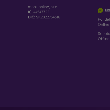
info@m
Ať už 
mobil online, s.r.o.
Na
smartp
IČ:
44547722
DIČ:
SK2022734318
Pondělí
Onlin
Sobota
Offline