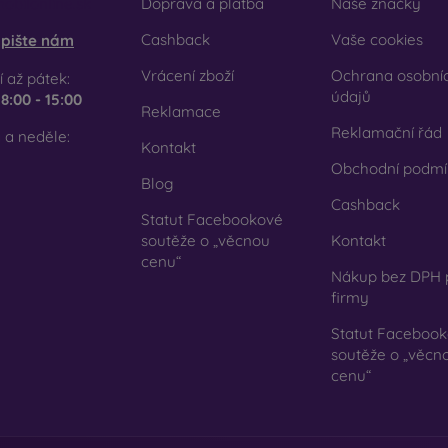
obilonline.sk
Doprava a platba
Naše značky
se rozhodnete pro fólii nebo jakýkoli typ ochranného skla, v
Cashback
Vaše cookies
pište nám
honu. V našem e-shopu FOON najdete širokou nabídku různých fól
Vrácení zboží
Ochrana osobní
 až pátek:
údajů
e
8:00 - 15:00
Reklamace
Reklamační řád
 a neděle:
Kontakt
Obchodní podmí
Blog
Cashback
Statut Facebookové
soutěže o „věcnou
Kontakt
cenu“
Nákup bez DPH 
firmy
Statut Faceboo
soutěže o „věcn
cenu“