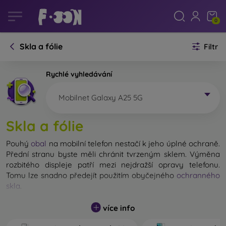
0
Skla a fólie
Filtr
Rychlé vyhledávání
Mobilnet Galaxy A25 5G
Skla a fólie
Pouhý
obal
na mobilní telefon nestačí k jeho úplné ochraně.
Přední stranu byste měli chránit tvrzeným sklem. Výměna
rozbitého displeje patří mezi nejdražší opravy telefonu.
Tomu lze snadno předejít použitím obyčejného
ochranného
skla
.
Nerozbitné sklo na mobil sice neexistuje, ale při pádu
více info
zůstane displej ve většině případů nepoškozený. Výběr
tvrzeného skla byste však neměli podceňovat. Čím