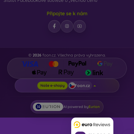
Statut Facebookové soutěže o „věcnou cenu“
Připojte se k nám
©
2026
foon.cz. Všechna práva vyhrazena.
Foon.cz
Naše e-shopy
AI powered by
Eurion