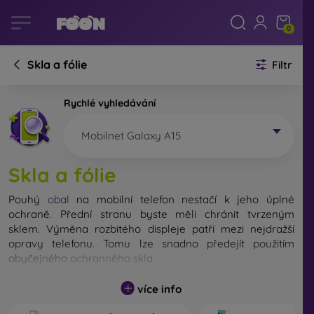
0
Skla a fólie
Filtr
Rychlé vyhledávání
Mobilnet Galaxy A15
Skla a fólie
Pouhý
obal
na mobilní telefon nestačí k jeho úplné
ochraně. Přední stranu byste měli chránit tvrzeným
sklem. Výměna rozbitého displeje patří mezi nejdražší
opravy telefonu. Tomu lze snadno předejít použitím
obyčejného
ochranného skla
.
Nerozbitné sklo na mobil sice neexistuje, ale při pádu
více info
zůstane displej ve většině případů nepoškozený. Výběr
tvrzeného skla byste však neměli podceňovat. Čím