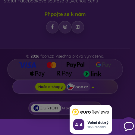
Statut Facebookové soutěže o „věcnou cenu“
Připojte se k nám
©
2026
foon.cz. Všechna práva vyhrazena.
Foon.cz
Naše e-shopy
AI powered by
Eurion
Velmi dobrý
4.4
1156 recenzí