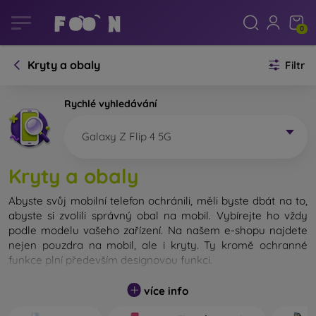
0
Kryty a obaly
Filtr
Rychlé vyhledávání
Galaxy Z Flip 4 5G
Kryty a obaly
Abyste svůj mobilní telefon ochránili, měli byste dbát na to,
abyste si zvolili správný obal na mobil. Vybírejte ho vždy
podle modelu vašeho zařízení. Na našem e-shopu najdete
nejen pouzdra na mobil, ale i kryty. Ty kromě ochranné
funkce plní především designovou funkci.
Kryt na mobil můžeme také nazvat zadní kryt. Je určen na
více info
ochranu zadní části telefonu. Jednotlivé kryty na mobil se
liší hlavně tloušťkou a použitým materiálem na jejich