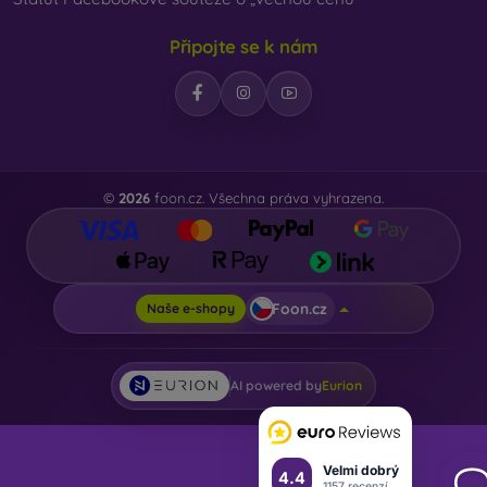
Připojte se k nám
©
2026
foon.cz. Všechna práva vyhrazena.
Foon.cz
Naše e-shopy
AI powered by
Eurion
Velmi dobrý
4.4
1157 recenzí