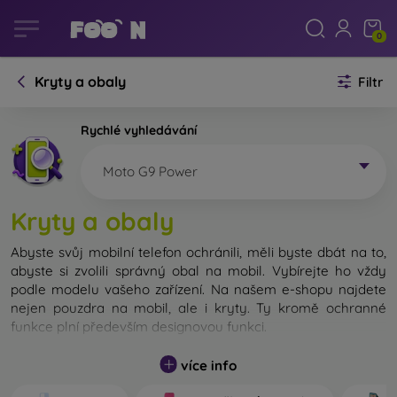
0
Kryty a obaly
Filtr
Rychlé vyhledávání
Moto G9 Power
Kryty a obaly
Abyste svůj mobilní telefon ochránili, měli byste dbát na to,
abyste si zvolili správný obal na mobil. Vybírejte ho vždy
podle modelu vašeho zařízení. Na našem e-shopu najdete
nejen pouzdra na mobil, ale i kryty. Ty kromě ochranné
funkce plní především designovou funkci.
Kryt na mobil můžeme také nazvat zadní kryt. Je určen na
více info
ochranu zadní části telefonu. Jednotlivé kryty na mobil se
liší hlavně tloušťkou a použitým materiálem na jejich