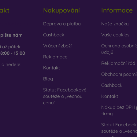
cyklovaný materiál
– kompostovatelné obaly na mobil jsou v
akt
Nakupování
Informace
írodě mohou 100 % rozložit. Důraz na životní prostředí je dnes ve
em e-shopu FOON najdete desítky zajímavých krytů na mobil vy
obilonline.sk
Doprava a platba
Naše značky
 svůj.
Cashback
Vaše cookies
pište nám
Vrácení zboží
Ochrana osobní
 až pátek:
údajů
e
8:00 - 15:00
Reklamace
Reklamační řád
 a neděle:
Kontakt
Obchodní podmí
Blog
Cashback
Statut Facebookové
soutěže o „věcnou
Kontakt
cenu“
Nákup bez DPH 
firmy
Statut Faceboo
soutěže o „věcn