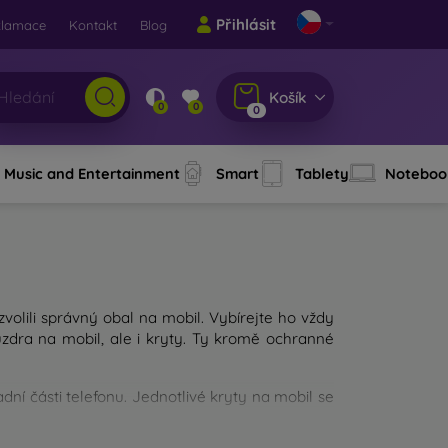
Přihlásit
klamace
Kontakt
Blog
Košík
0
0
0
Music and Entertainment
Smart
Tablety
Noteboo
 zvolili správný obal na mobil. Vybírejte ho vždy
dra na mobil, ale i kryty. Ty kromě ochranné
ní části telefonu. Jednotlivé kryty na mobil se