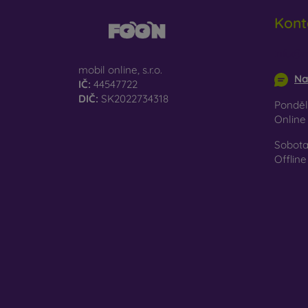
Re
Kont
př
Na naš
info@m
jen ten
mobil online, s.r.o.
Na
IČ:
44547722
DIČ:
SK2022734318
Pondělí
Onlin
Sobota
Offline