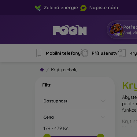
Zelená energie
Napište nám
Potře
Ahoj, ví
Mobilní telefony
Příslušenství
Kry
Kryty a obaly
Kr
Filtr
Abyste 
Dostupnost
podle 
funkce
Cena
Kryt n
liší hl
179
-
479
Kč