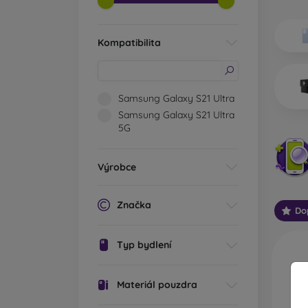
Jaké t
Zá
Kompatibilita
vý
0,
sv
mo
Samsung Galaxy S21 Ultra
Je
Samsung Galaxy S21 Ultra
St
5G
mo
Po
Výrobce
di
Od
Značka
vh
Do
vo
js
Typ bydlení
Ou
př
Materiál pouzdra
pá