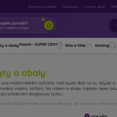
Doprava a platba
Cashback
Vrácení zboží
Re
bujete poradit?
|
Xiaomi - SUPER CENY
ty a obaly
Skla a fólie
Gaming
yty a obaly
svůj mobilní telefon ochránili, měli byste dbát na to, abyste si
modelu vašeho zařízení. Na našem e-shopu najdete nejen pouz
 plní především designovou funkci.
a mobil můžeme také nazvat zadní kryt. Je určen na ochranu zad
avně tloušťkou a použitým materiálem na jejich výrobu.
více info