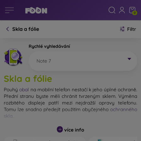
0
Skla a fólie
Filtr
Rychlé vyhledávání
Note 7
Skla a fólie
Pouhý
obal
na mobilní telefon nestačí k jeho úplné ochraně.
Přední stranu byste měli chránit tvrzeným sklem. Výměna
rozbitého displeje patří mezi nejdražší opravy telefonu.
Tomu lze snadno předejít použitím obyčejného
ochranného
skla
.
Nerozbitné sklo na mobil sice neexistuje, ale při pádu
více info
zůstane displej ve většině případů nepoškozený. Výběr
tvrzeného skla byste však neměli podceňovat. Čím