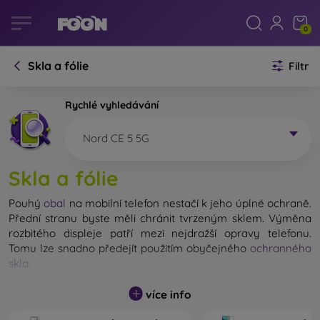
0
Skla a fólie
Filtr
Rychlé vyhledávání
Nord CE 5 5G
Skla a fólie
Pouhý
obal
na mobilní telefon nestačí k jeho úplné ochraně.
Přední stranu byste měli chránit tvrzeným sklem. Výměna
rozbitého displeje patří mezi nejdražší opravy telefonu.
Tomu lze snadno předejít použitím obyčejného
ochranného
skla
.
Nerozbitné sklo na mobil sice neexistuje, ale při pádu
více info
zůstane displej ve většině případů nepoškozený. Výběr
tvrzeného skla byste však neměli podceňovat. Čím