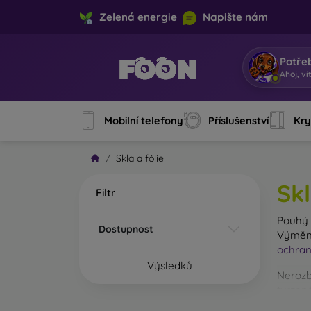
Zelená energie
Napište nám
Potře
Ahoj, ví
Mobilní telefony
Příslušenství
Kry
Skla a fólie
Skl
Filtr
Pouh
Dostupnost
Výměna
ochran
Výsledků
Nerozb
tvrzené
Na trhu