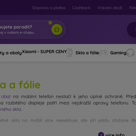
Doprava a platba
Cashback
Vrácení zboží
Re
bujete poradit?
tej
|
Xiaomi - SUPER CENY
ty a obaly
Skla a fólie
Gaming
a a fólie
ý
obal
na mobilní telefon nestačí k jeho úplné ochraně. Před
 rozbitého displeje patří mezi nejdražší opravy telefonu. 
ného skla
.
itné sklo na mobil sice neexistuje, ale při pádu zůstane d
ho skla byste však neměli podceňovat. Čím kvalitnější a odolnějš
 existuje více druhů tvrzených skel na mobil. Na co byste se při
více info