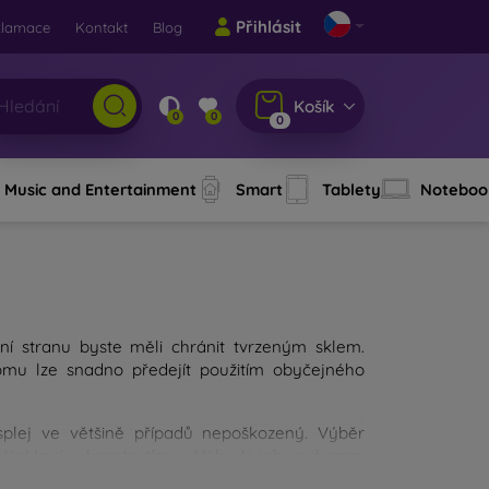
Přihlásit
klamace
Kontakt
Blog
Košík
0
0
0
Music and Entertainment
Smart
Tablety
Noteboo
ní stranu byste měli chránit tvrzeným sklem.
Tomu lze snadno předejít použitím obyčejného
isplej ve většině případů nepoškozený. Výběr
í sklo si vyberete, tím vyšší bude jeho ochrana.
 výběru měli zaměřit?