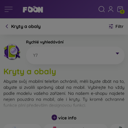
0
Kryty a obaly
Filtr
Rychlé vyhledávání
Y7
Kryty a obaly
Abyste svůj mobilní telefon ochránili, měli byste dbát na to,
abyste si zvolili správný obal na mobil. Vybírejte ho vždy
podle modelu vašeho zařízení. Na našem e-shopu najdete
nejen pouzdra na mobil, ale i kryty. Ty kromě ochranné
funkce plní především designovou funkci.
Kryt na mobil můžeme také nazvat zadní kryt. Je určen na
více info
ochranu zadní části telefonu. Jednotlivé kryty na mobil se
liší hlavně tloušťkou a použitým materiálem na jejich