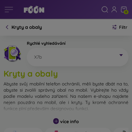
0
Kryty a obaly
Filtr
Rychlé vyhledávání
X7b
Kryty a obaly
Abyste svůj mobilní telefon ochránili, měli byste dbát na to,
abyste si zvolili správný obal na mobil. Vybírejte ho vždy
podle modelu vašeho zařízení. Na našem e-shopu najdete
nejen pouzdra na mobil, ale i kryty. Ty kromě ochranné
funkce plní především designovou funkci.
Kryt na mobil můžeme také nazvat zadní kryt. Je určen na
více info
ochranu zadní části telefonu. Jednotlivé kryty na mobil se
liší hlavně tloušťkou a použitým materiálem na jejich