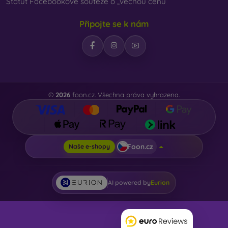
Statut Facebookové soutěže o „věcnou cenu“
Připojte se k nám
©
2026
foon.cz. Všechna práva vyhrazena.
Foon.cz
Naše e-shopy
AI powered by
Eurion