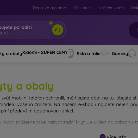
Doprava a platba
Cashback
Vrácení zboží
Re
bujete poradit?
Xiaomi - SUPER CENY
ty a obaly
Skla a fólie
Gaming
yty a obaly
svůj mobilní telefon ochránili, měli byste dbát na to, abyste si
modelu vašeho zařízení. Na našem e-shopu najdete nejen pouz
 plní především designovou funkci.
a mobil můžeme také nazvat zadní kryt. Je určen na ochranu zad
avně tloušťkou a použitým materiálem na jejich výrobu.
více info