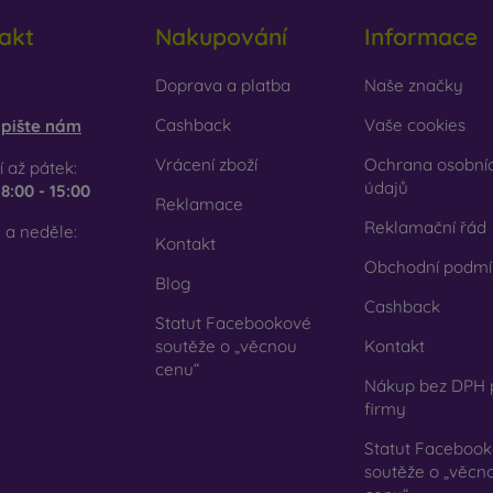
cyklovaný materiál
– kompostovatelné obaly na mobil jsou v
akt
Nakupování
Informace
írodě mohou 100 % rozložit. Důraz na životní prostředí je dnes ve
em e-shopu FOON najdete desítky zajímavých krytů na mobil vy
obilonline.sk
Doprava a platba
Naše značky
 svůj.
Cashback
Vaše cookies
pište nám
Vrácení zboží
Ochrana osobní
 až pátek:
údajů
e
8:00 - 15:00
Reklamace
Reklamační řád
 a neděle:
Kontakt
Obchodní podmí
Blog
Cashback
Statut Facebookové
soutěže o „věcnou
Kontakt
cenu“
Nákup bez DPH 
firmy
Statut Faceboo
soutěže o „věcn