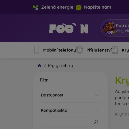
Zelená energie
Napište nám
Potře
Jsem
|
Mobilní telefony
Příslušenství
Kry
Kryty a obaly
Kr
Filtr
Abyste 
Dostupnost
podle 
funkce
Kompatibilita
Kryt n
liší hl