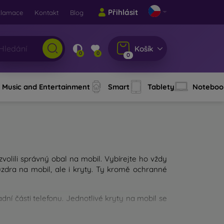
Přihlásit
klamace
Kontakt
Blog
Košík
0
0
0
Music and Entertainment
Smart
Tablety
Noteboo
 zvolili správný obal na mobil. Vybírejte ho vždy
dra na mobil, ale i kryty. Ty kromě ochranné
ní části telefonu. Jednotlivé kryty na mobil se