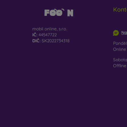
Re
Kont
př
Na naš
info@m
jen ten
mobil online, s.r.o.
Na
IČ:
44547722
DIČ:
SK2022734318
Pondělí
Onlin
Sobota
Offline