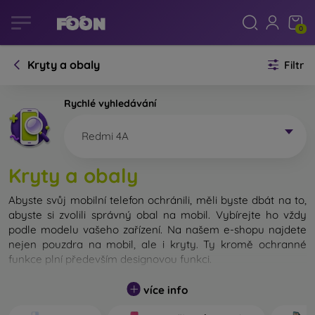
0
Kryty a obaly
Filtr
Rychlé vyhledávání
Redmi 4A
Kryty a obaly
Abyste svůj mobilní telefon ochránili, měli byste dbát na to,
abyste si zvolili správný obal na mobil. Vybírejte ho vždy
podle modelu vašeho zařízení. Na našem e-shopu najdete
nejen pouzdra na mobil, ale i kryty. Ty kromě ochranné
funkce plní především designovou funkci.
Kryt na mobil můžeme také nazvat zadní kryt. Je určen na
více info
ochranu zadní části telefonu. Jednotlivé kryty na mobil se
liší hlavně tloušťkou a použitým materiálem na jejich