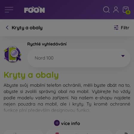
0
Kryty a obaly
Filtr
Rychlé vyhledávání
Nord 100
Kryty a obaly
Abyste svůj mobilní telefon ochránili, měli byste dbát na to,
abyste si zvolili správný obal na mobil. Vybírejte ho vždy
podle modelu vašeho zařízení. Na našem e-shopu najdete
nejen pouzdra na mobil, ale i kryty. Ty kromě ochranné
funkce plní především designovou funkci.
Kryt na mobil můžeme také nazvat zadní kryt. Je určen na
více info
ochranu zadní části telefonu. Jednotlivé kryty na mobil se
liší hlavně tloušťkou a použitým materiálem na jejich