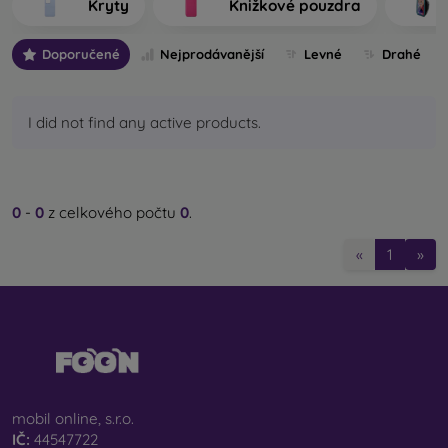
Kryty
Knižkové pouzdra
výrobu.
Doporučené
Nejprodávanější
Levné
Drahé
Jaké typy zadních krytů na mobil rozlišujeme?
Základní kryty na mobil s tloušťkou 0,3 mm
– jedná
se o ultratenké gumové nebo silikonové kryty, které
I did not find any active products.
mají výbornou pružnost a jsou spolehlivé. Nejčastěji se
vyrábějí jako průhledné. Průhledný obal na mobil s
tloušťkou 0,3 mm je vhodný zejména pro lidi, kteří
nechtějí skrývat svůj smartphone a jeho pěknou barvu
0
-
0
z celkového počtu
0
.
chtějí ukázat světu. Přesto však chtějí, aby byl jejich
telefon chráněný. Výhodou je, že nevymačká nalepené
«
1
»
ochranné sklo na mobil. Můžete proto sáhnout i po
celotvářovém 3D tvrzeném skle, které spolu s krytem
zajistí dokonalou ochranu. Jedinou nevýhodou je nižší
tlumicí účinek při pádu.
Stylové zadní kryty
– do této kategorie spadá většina
nabízených pouzder. Přicházejí v nejrůznějších
variantách, motivech či barvách, a proto můžete díky
mobil online, s.r.o.
nim jedinečným způsobem vyjádřit svou osobnost či
IČ:
44547722
aktuální náladu. Poskytují rovněž dostatečnou ochranu