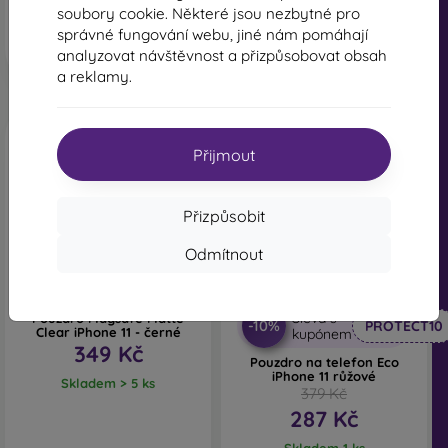
soubory cookie. Některé jsou nezbytné pro
správné fungování webu, jiné nám pomáhají
analyzovat návštěvnost a přizpůsobovat obsah
a reklamy.
Přijmout
Přizpůsobit
Odmítnout
-24%
Sleva s
Pouzdro Magsafe Matte
-10%
PROTECT10
Clear iPhone 11 - černé
kupónem
349 Kč
Pouzdro na telefon Eco
iPhone 11 růžové
Skladem > 5 ks
379 Kč
287 Kč
Skladem 1 ks