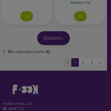
Skladem 1 ks
30
dalších...
1
-
30
z celkového počtu
82
.
2
3
»
«
1
mobil online, s.r.o.
IČ:
44547722