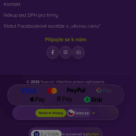
Kontakt
Nákup bez DPH pro firmy
Statut Facebookové soutěže o „věcnou cenu“
Připojte se k nám
©
2026
foon.cz. Všechna práva vyhrazena.
Foon.cz
Naše e-shopy
AI powered by
Eurion