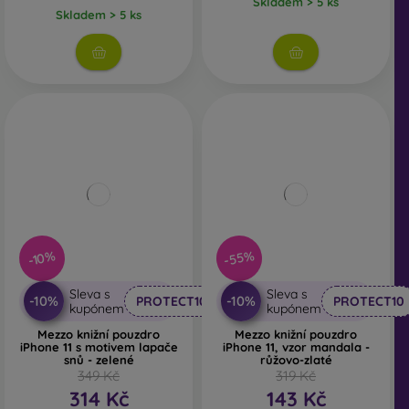
Skladem > 5 ks
Skladem > 5 ks
-55%
-10%
Sleva s
Sleva s
-10%
-10%
PROTECT10
PROTECT10
kupónem
kupónem
Mezzo knižní pouzdro
Mezzo knižní pouzdro
iPhone 11 s motivem lapače
iPhone 11, vzor mandala -
snů - zelené
růžovo-zlaté
349 Kč
319 Kč
314 Kč
143 Kč