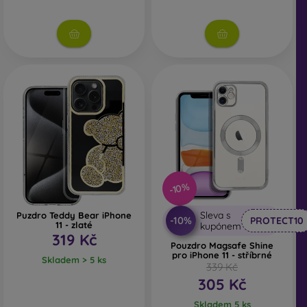
-10%
Sleva s
Puzdro Teddy Bear iPhone
-10%
PROTECT10
11 - zlaté
kupónem
319 Kč
Pouzdro Magsafe Shine
pro iPhone 11 - stříbrné
Skladem > 5 ks
339 Kč
305 Kč
Skladem 5 ks