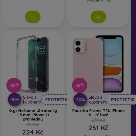
-30%
-10%
Sleva s
Sleva s
-10%
-10%
PROTECT10
PROTECT10
kupónem
kupónem
Kryt NoName Ultratenký
Pouzdro Frame TPU iPhone
1,5 mm iPhone 11
11 - růžové
průhledný
279 Kč
319 Kč
251 Kč
224 Kč