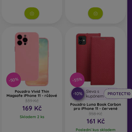
-50%
-55%
Sleva s
Pouzdro Vivid Thin
-10%
PROTECT10
Magsafe iPhone 11 - růžové
kupónem
339 Kč
Pouzdro Luna Book Carbon
169 Kč
pro iPhone 11 - červené
358 Kč
Skladem 2 ks
161 Kč
Poslední kus skladem