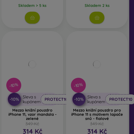
Skladem > 5 ks
Skladem 2 ks
-10%
-10%
Sleva s
Sleva s
-10%
-10%
PROTECT10
PROTECT10
kupónem
kupónem
Mezzo knižní pouzdro
Mezzo knižní pouzdro pro
iPhone 11, vzor mandala -
iPhone 11 s motivem lapače
zelené
snů - fialové
349 Kč
349 Kč
314 Kč
314 Kč