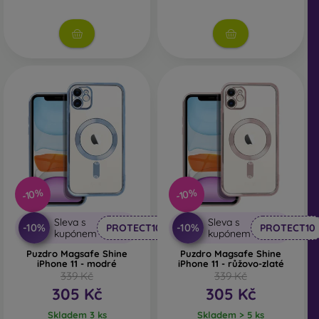
-10%
-10%
Sleva s
Sleva s
-10%
-10%
PROTECT10
PROTECT10
kupónem
kupónem
Puzdro Magsafe Shine
Puzdro Magsafe Shine
iPhone 11 - modré
iPhone 11 - růžovo-zlaté
339 Kč
339 Kč
305 Kč
305 Kč
Skladem 3 ks
Skladem > 5 ks