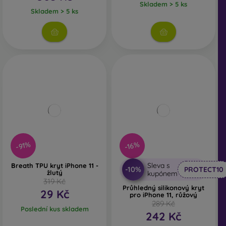
Skladem > 5 ks
Skladem > 5 ks
-91%
-16%
Sleva s
Breath TPU kryt iPhone 11 -
-10%
PROTECT10
žlutý
kupónem
319 Kč
Průhledný silikonový kryt
29 Kč
pro iPhone 11, růžový
289 Kč
Poslední kus skladem
242 Kč