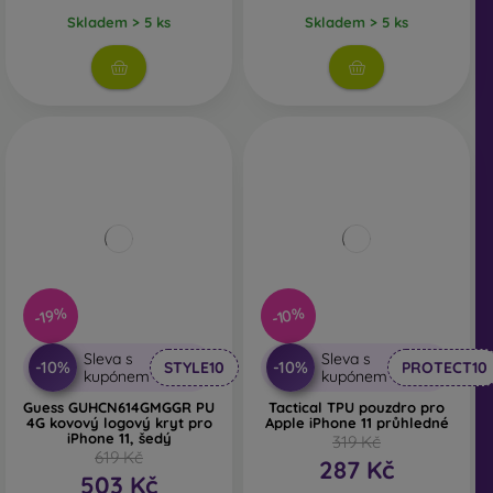
Skladem > 5 ks
Skladem > 5 ks
-10%
-19%
Sleva s
Sleva s
-10%
-10%
STYLE10
PROTECT10
kupónem
kupónem
Guess GUHCN614GMGGR PU
Tactical TPU pouzdro pro
4G kovový logový kryt pro
Apple iPhone 11 průhledné
iPhone 11, šedý
319 Kč
619 Kč
287 Kč
503 Kč