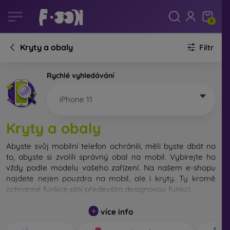
0
Kryty a obaly
Filtr
Rychlé vyhledávání
iPhone 11
Kryty a obaly
Abyste svůj mobilní telefon ochránili, měli byste dbát na
to, abyste si zvolili správný obal na mobil. Vybírejte ho
vždy podle modelu vašeho zařízení. Na našem e-shopu
najdete nejen pouzdra na mobil, ale i kryty. Ty kromě
ochranné funkce plní především designovou funkci.
Kryt na mobil můžeme také nazvat zadní kryt. Je určen
více info
na ochranu zadní části telefonu. Jednotlivé kryty na mobil
se liší hlavně tloušťkou a použitým materiálem na jejich