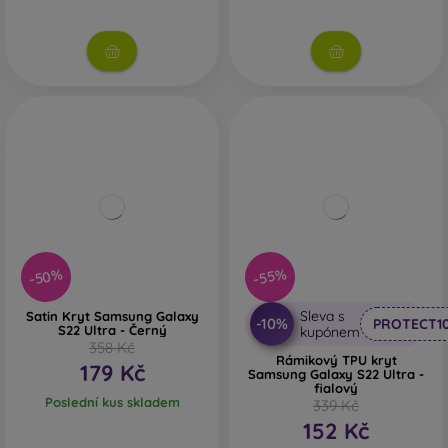
-50%
-55%
Sleva s
Satin Kryt Samsung Galaxy
-10%
PROTECT1
S22 Ultra - Černý
kupónem
358 Kč
Rámikový TPU kryt
179 Kč
Samsung Galaxy S22 Ultra -
fialový
Poslední kus skladem
339 Kč
152 Kč