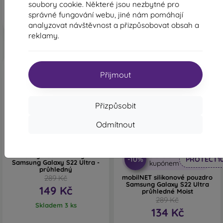
Poslední kus skladem
Skladem 3 ks
soubory cookie. Některé jsou nezbytné pro
správné fungování webu, jiné nám pomáhají
analyzovat návštěvnost a přizpůsobovat obsah a
reklamy.
Přijmout
Přizpůsobit
Odmítnout
-48%
-54%
Sleva s
Jelly Roar TPU kryt
-10%
PROTECT1
Samsung Galaxy S22 Ultra -
kupónem
průhledný
289 Kč
mobilNET silikonové pouzdro
Samsung Galaxy S22 Ultra
149 Kč
průhledné Moist
289 Kč
Skladem 3 ks
134 Kč