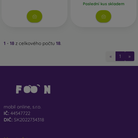
Poslední kus skladem
1
-
18
z celkového počtu
18
.
«
1
»
mobil online, s.r.o.
IČ:
44547722
DIČ:
SK2022734318