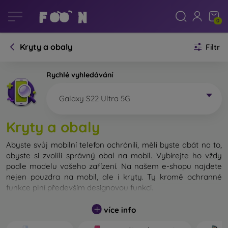
0
Kryty a obaly
Filtr
Rychlé vyhledávání
Galaxy S22 Ultra 5G
Kryty a obaly
Abyste svůj mobilní telefon ochránili, měli byste dbát na to,
abyste si zvolili správný obal na mobil. Vybírejte ho vždy
podle modelu vašeho zařízení. Na našem e-shopu najdete
nejen pouzdra na mobil, ale i kryty. Ty kromě ochranné
funkce plní především designovou funkci.
Kryt na mobil můžeme také nazvat zadní kryt. Je určen na
více info
ochranu zadní části telefonu. Jednotlivé kryty na mobil se
liší hlavně tloušťkou a použitým materiálem na jejich