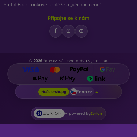
Statut Facebookové soutěže o „věcnou cenu“
Připojte se k nám
©
2026
foon.cz. Všechna práva vyhrazena.
Foon.cz
Naše e-shopy
AI powered by
Eurion