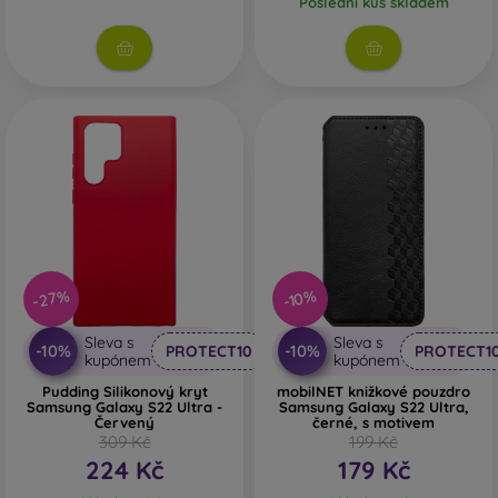
Poslední kus skladem
-27%
-10%
Sleva s
Sleva s
-10%
-10%
PROTECT10
PROTECT1
kupónem
kupónem
Pudding Silikonový kryt
mobilNET knižkové pouzdro
Samsung Galaxy S22 Ultra -
Samsung Galaxy S22 Ultra,
Červený
černé, s motivem
309 Kč
199 Kč
224 Kč
179 Kč