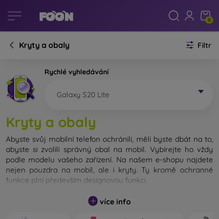
0
Kryty a obaly
Filtr
Rychlé vyhledávání
Galaxy S20 Lite
Kryty a obaly
Abyste svůj mobilní telefon ochránili, měli byste dbát na to,
abyste si zvolili správný obal na mobil. Vybírejte ho vždy
podle modelu vašeho zařízení. Na našem e-shopu najdete
nejen pouzdra na mobil, ale i kryty. Ty kromě ochranné
funkce plní především designovou funkci.
Kryt na mobil můžeme také nazvat zadní kryt. Je určen na
více info
ochranu zadní části telefonu. Jednotlivé kryty na mobil se
liší hlavně tloušťkou a použitým materiálem na jejich