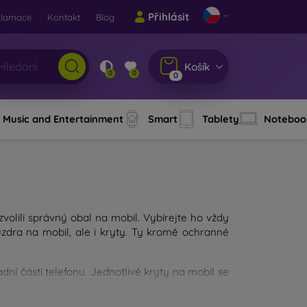
Přihlásit
klamace
Kontakt
Blog
Košík
0
0
0
Music and Entertainment
Smart
Tablety
Noteboo
 zvolili správný obal na mobil. Vybírejte ho vždy
dra na mobil, ale i kryty. Ty kromě ochranné
ní části telefonu. Jednotlivé kryty na mobil se