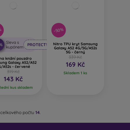
-50%
%
Sleva s
Nitro TPU kryt Samsung
0%
PROTECT10
kupónem
Galaxy A52 4G/5G/A52s
5G - černý
339 Kč
na knižní pouzdro
ung Galaxy A52/A52
169 Kč
G/A52s - červené
319 Kč
Skladem 1 ks
143 Kč
lední kus skladem
 celkového počtu
14
.