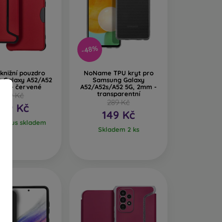
yráběny z recyklovaných materiálů, takže se v
lmi důležitý.
robených z různých materiálů. Stačí si vybrat
-48%
knižní pouzdro
NoName TPU kryt pro
 Galaxy A52/A52
Samsung Galaxy
52s - červené
A52/A52s/A52 5G, 2mm -
transparentní
339 Kč
289 Kč
169 Kč
149 Kč
ní kus skladem
Skladem 2 ks