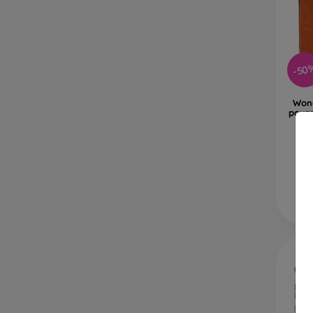
Re
př
Na naš
jen ten
-50
Wond
pouz
A