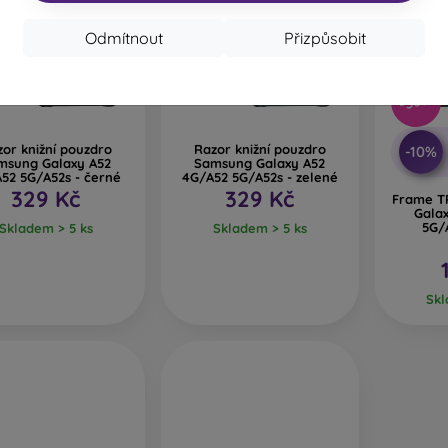
Odmítnout
Přizpůsobit
-55%
or knižní pouzdro
Razor knižní pouzdro
-10%
msung Galaxy A52
Samsung Galaxy A52
52 5G/A52s - černé
4G/A52 5G/A52s - zelené
329 Kč
329 Kč
Frame T
Gala
5G/
Skladem > 5 ks
Skladem > 5 ks
Skl