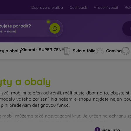
Doprava a platba
Cashback
Vrácení zboží
Re
bujete poradit?
ob
|
Xiaomi - SUPER CENY
ty a obaly
Skla a fólie
Gaming
yty a obaly
svůj mobilní telefon ochránili, měli byste dbát na to, abyste si
modelu vašeho zařízení. Na našem e-shopu najdete nejen pouz
 plní především designovou funkci.
a mobil můžeme také nazvat zadní kryt. Je určen na ochranu zad
avně tloušťkou a použitým materiálem na jejich výrobu.
více info