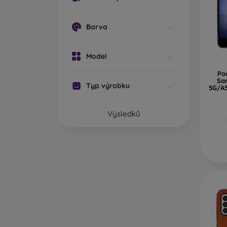
Zn
s 
Barva
do
Z jaký
Model
Kryty 
materi
Po
Sa
Typ výrobku
5G/A5
Gu
ná
Výsledků
Pl
tl
K
Je
D
kv
Sk
je