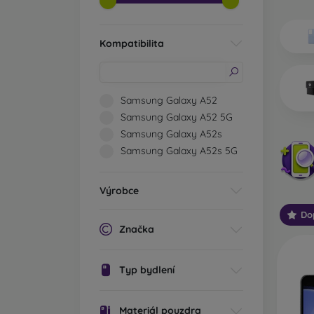
Jaké t
Zá
Kompatibilita
vý
0,
sv
mo
Samsung Galaxy A52
Je
Samsung Galaxy A52 5G
St
Samsung Galaxy A52s
mo
Samsung Galaxy A52s 5G
Po
di
Výrobce
Od
vh
Do
Značka
vo
js
Typ bydlení
Ou
př
pá
Materiál pouzdra