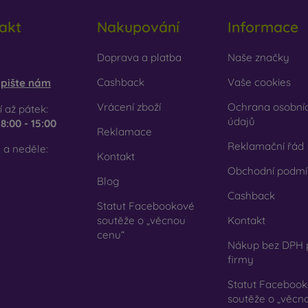
akt
Nakupování
Informace
obilonline.sk
Doprava a platba
Naše značky
Cashback
Vaše cookies
pište nám
Vrácení zboží
Ochrana osobní
 až pátek:
údajů
e
8:00 - 15:00
Reklamace
Reklamační řád
 a neděle:
Kontakt
Obchodní podmí
Blog
Cashback
Statut Facebookové
soutěže o „věcnou
Kontakt
cenu“
Nákup bez DPH 
firmy
Statut Faceboo
soutěže o „věcn