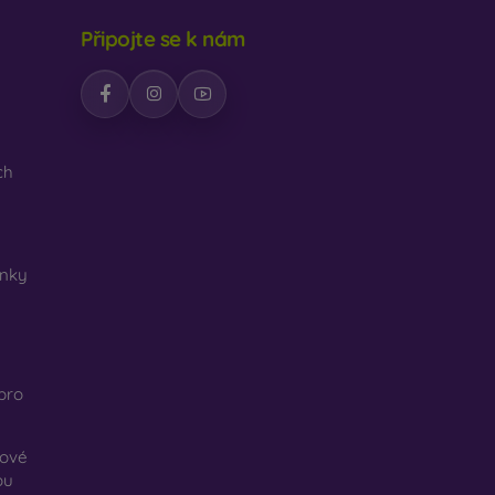
Připojte se k nám
ch
nky
pro
kové
ou