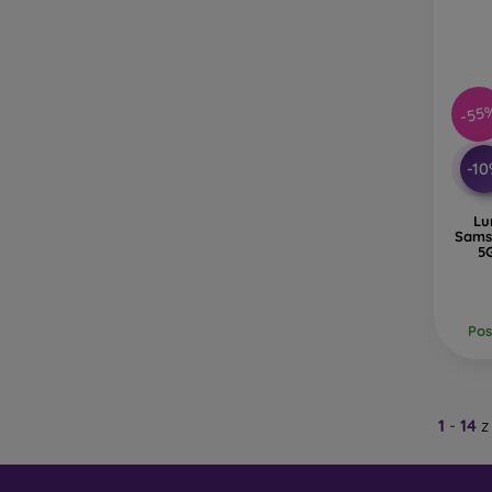
-55
-1
Lu
Sams
5
Pos
1
-
14
z