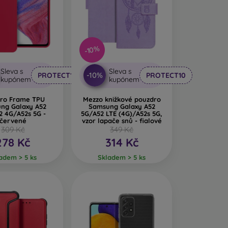
na originalitu a eleganci. Značkové obaly na mobil
k. Vyrábějí se především z gumy a silikonu a
ří Karl Lagerfeld, Guess, Marvel či Ferrari.
-10%
en jeden materiál, ale často se kombinuje více
Sleva s
Sleva s
-10%
PROTECT10
PROTECT10
kupónem
kupónem
žívají nejčastěji. Vyznačují se odolností vůči
no.
ro Frame TPU
Mezzo knižkové pouzdro
ng Galaxy A52
Samsung Galaxy A52
2 4G/A52s 5G -
5G/A52 LTE (4G)/A52s 5G,
 pevnější než silikonové, ale nemají tak dobré
červené
vzor lapače snů - fialové
309 Kč
349 Kč
278 Kč
314 Kč
tetických materiálů a na dotek velmi příjemné.
adem > 5 ks
Skladem > 5 ks
dinečný a originální kryt na mobil. Používá se
 na mobil zajímavý design. Nevýhodou při pádu