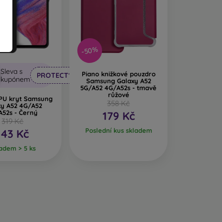
-50%
Sleva s
Piano knižkové pouzdro
PROTECT10
kupónem
Samsung Galaxy A52
5G/A52 4G/A52s - tmavě
růžové
PU kryt Samsung
358 Kč
xy A52 4G/A52
A52s - Černý
179 Kč
319 Kč
Poslední kus skladem
143 Kč
adem > 5 ks