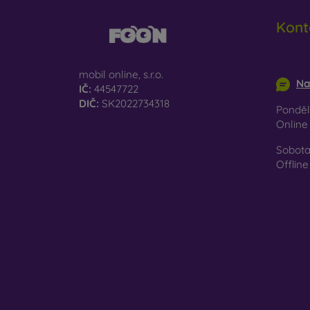
Kont
info@m
mobil online, s.r.o.
Na
IČ:
44547722
DIČ:
SK2022734318
Pondělí
Onlin
Sobota
Offline