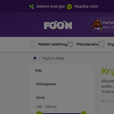
Zelená energie
Napište nám
Potře
Jsem M
Mobilní telefony
Příslušenství
Kry
Kryty a obaly
Kr
Filtr
Abyste 
Dostupnost
podle 
funkce
Cena
Kryt n
liší hl
149
-
349
Kč