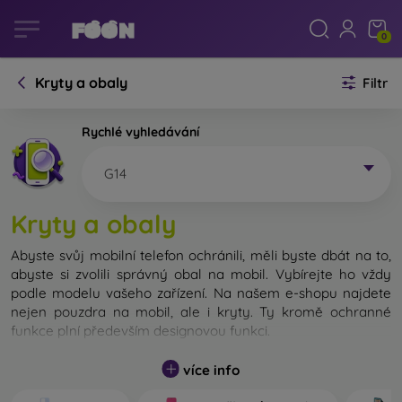
0
Kryty a obaly
Filtr
Rychlé vyhledávání
G14
Kryty a obaly
Abyste svůj mobilní telefon ochránili, měli byste dbát na to,
abyste si zvolili správný obal na mobil. Vybírejte ho vždy
podle modelu vašeho zařízení. Na našem e-shopu najdete
nejen pouzdra na mobil, ale i kryty. Ty kromě ochranné
funkce plní především designovou funkci.
Kryt na mobil můžeme také nazvat zadní kryt. Je určen na
více info
ochranu zadní části telefonu. Jednotlivé kryty na mobil se
liší hlavně tloušťkou a použitým materiálem na jejich