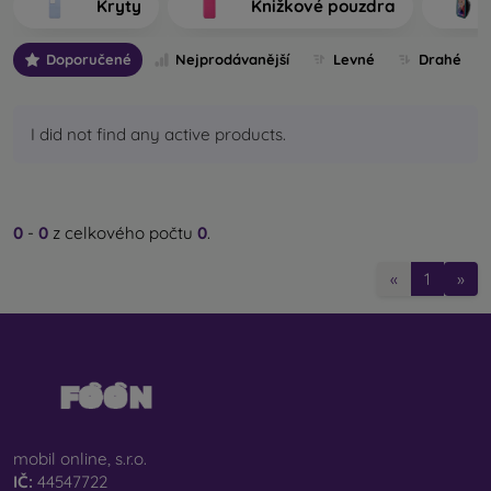
Kryty
Knižkové pouzdra
výrobu.
Doporučené
Nejprodávanější
Levné
Drahé
Jaké typy zadních krytů na mobil rozlišujeme?
Základní kryty na mobil s tloušťkou 0,3 mm
– jedná
se o ultratenké gumové nebo silikonové kryty, které
I did not find any active products.
mají výbornou pružnost a jsou spolehlivé. Nejčastěji se
vyrábějí jako průhledné. Průhledný obal na mobil s
tloušťkou 0,3 mm je vhodný zejména pro lidi, kteří
nechtějí skrývat svůj smartphone a jeho pěknou barvu
0
-
0
z celkového počtu
0
.
chtějí ukázat světu. Přesto však chtějí, aby byl jejich
telefon chráněný. Výhodou je, že nevymačká nalepené
«
1
»
ochranné sklo na mobil. Můžete proto sáhnout i po
celotvářovém 3D tvrzeném skle, které spolu s krytem
zajistí dokonalou ochranu. Jedinou nevýhodou je nižší
tlumicí účinek při pádu.
Stylové zadní kryty
– do této kategorie spadá většina
nabízených pouzder. Přicházejí v nejrůznějších
variantách, motivech či barvách, a proto můžete díky
mobil online, s.r.o.
nim jedinečným způsobem vyjádřit svou osobnost či
IČ:
44547722
aktuální náladu. Poskytují rovněž dostatečnou ochranu