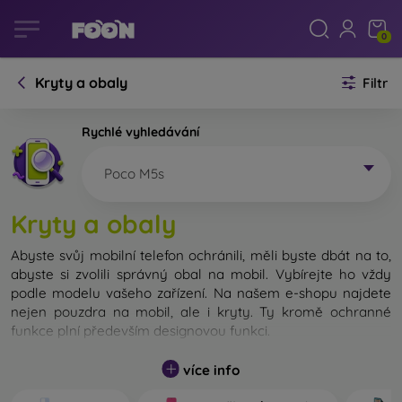
0
Kryty a obaly
Filtr
Rychlé vyhledávání
Poco M5s
Kryty a obaly
Abyste svůj mobilní telefon ochránili, měli byste dbát na to,
abyste si zvolili správný obal na mobil. Vybírejte ho vždy
podle modelu vašeho zařízení. Na našem e-shopu najdete
nejen pouzdra na mobil, ale i kryty. Ty kromě ochranné
funkce plní především designovou funkci.
Kryt na mobil můžeme také nazvat zadní kryt. Je určen na
více info
ochranu zadní části telefonu. Jednotlivé kryty na mobil se
liší hlavně tloušťkou a použitým materiálem na jejich