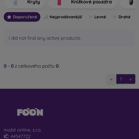
Kryty
Knižkové pouzdra
výrobu.
Doporučené
Nejprodávanější
Levné
Drahé
Jaké typy zadních krytů na mobil rozlišujeme?
Základní kryty na mobil s tloušťkou 0,3 mm
– jedná
se o ultratenké gumové nebo silikonové kryty, které
I did not find any active products.
mají výbornou pružnost a jsou spolehlivé. Nejčastěji se
vyrábějí jako průhledné. Průhledný obal na mobil s
tloušťkou 0,3 mm je vhodný zejména pro lidi, kteří
nechtějí skrývat svůj smartphone a jeho pěknou barvu
0
-
0
z celkového počtu
0
.
chtějí ukázat světu. Přesto však chtějí, aby byl jejich
telefon chráněný. Výhodou je, že nevymačká nalepené
«
1
»
ochranné sklo na mobil. Můžete proto sáhnout i po
celotvářovém 3D tvrzeném skle, které spolu s krytem
zajistí dokonalou ochranu. Jedinou nevýhodou je nižší
tlumicí účinek při pádu.
Stylové zadní kryty
– do této kategorie spadá většina
nabízených pouzder. Přicházejí v nejrůznějších
variantách, motivech či barvách, a proto můžete díky
mobil online, s.r.o.
nim jedinečným způsobem vyjádřit svou osobnost či
IČ:
44547722
aktuální náladu. Poskytují rovněž dostatečnou ochranu