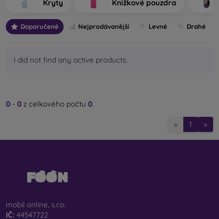
Kryty
Knižkové pouzdra
výrobu.
Doporučené
Nejprodávanější
Levné
Drahé
Jaké typy zadních krytů na mobil rozlišujeme?
Základní kryty na mobil s tloušťkou 0,3 mm
– jedná
se o ultratenké gumové nebo silikonové kryty, které
I did not find any active products.
mají výbornou pružnost a jsou spolehlivé. Nejčastěji se
vyrábějí jako průhledné. Průhledný obal na mobil s
tloušťkou 0,3 mm je vhodný zejména pro lidi, kteří
nechtějí skrývat svůj smartphone a jeho pěknou barvu
0
-
0
z celkového počtu
0
.
chtějí ukázat světu. Přesto však chtějí, aby byl jejich
telefon chráněný. Výhodou je, že nevymačká nalepené
«
1
»
ochranné sklo na mobil. Můžete proto sáhnout i po
celotvářovém 3D tvrzeném skle, které spolu s krytem
zajistí dokonalou ochranu. Jedinou nevýhodou je nižší
tlumicí účinek při pádu.
Stylové zadní kryty
– do této kategorie spadá většina
nabízených pouzder. Přicházejí v nejrůznějších
variantách, motivech či barvách, a proto můžete díky
mobil online, s.r.o.
nim jedinečným způsobem vyjádřit svou osobnost či
IČ:
44547722
aktuální náladu. Poskytují rovněž dostatečnou ochranu