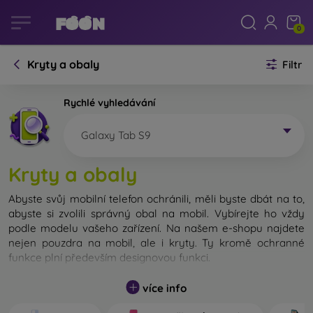
0
Kryty a obaly
Filtr
Rychlé vyhledávání
Galaxy Tab S9
Kryty a obaly
Abyste svůj mobilní telefon ochránili, měli byste dbát na to,
abyste si zvolili správný obal na mobil. Vybírejte ho vždy
podle modelu vašeho zařízení. Na našem e-shopu najdete
nejen pouzdra na mobil, ale i kryty. Ty kromě ochranné
funkce plní především designovou funkci.
Kryt na mobil můžeme také nazvat zadní kryt. Je určen na
více info
ochranu zadní části telefonu. Jednotlivé kryty na mobil se
liší hlavně tloušťkou a použitým materiálem na jejich