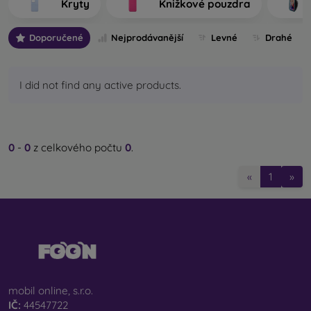
Kryty
Knižkové pouzdra
výrobu.
Doporučené
Nejprodávanější
Levné
Drahé
Jaké typy zadních krytů na mobil rozlišujeme?
Základní kryty na mobil s tloušťkou 0,3 mm
– jedná
se o ultratenké gumové nebo silikonové kryty, které
I did not find any active products.
mají výbornou pružnost a jsou spolehlivé. Nejčastěji se
vyrábějí jako průhledné. Průhledný obal na mobil s
tloušťkou 0,3 mm je vhodný zejména pro lidi, kteří
nechtějí skrývat svůj smartphone a jeho pěknou barvu
0
-
0
z celkového počtu
0
.
chtějí ukázat světu. Přesto však chtějí, aby byl jejich
telefon chráněný. Výhodou je, že nevymačká nalepené
«
1
»
ochranné sklo na mobil. Můžete proto sáhnout i po
celotvářovém 3D tvrzeném skle, které spolu s krytem
zajistí dokonalou ochranu. Jedinou nevýhodou je nižší
tlumicí účinek při pádu.
Stylové zadní kryty
– do této kategorie spadá většina
nabízených pouzder. Přicházejí v nejrůznějších
variantách, motivech či barvách, a proto můžete díky
mobil online, s.r.o.
nim jedinečným způsobem vyjádřit svou osobnost či
IČ:
44547722
aktuální náladu. Poskytují rovněž dostatečnou ochranu