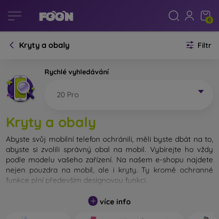
0
Kryty a obaly
Filtr
Rychlé vyhledávání
20 Pro
Kryty a obaly
Abyste svůj mobilní telefon ochránili, měli byste dbát na to,
abyste si zvolili správný obal na mobil. Vybírejte ho vždy
podle modelu vašeho zařízení. Na našem e-shopu najdete
nejen pouzdra na mobil, ale i kryty. Ty kromě ochranné
funkce plní především designovou funkci.
Kryt na mobil můžeme také nazvat zadní kryt. Je určen na
více info
ochranu zadní části telefonu. Jednotlivé kryty na mobil se
liší hlavně tloušťkou a použitým materiálem na jejich